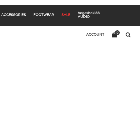
Vegashoki88
ACCESSORIES
FOOTWEAR
SALE
AUDIO
0
ACCOUNT