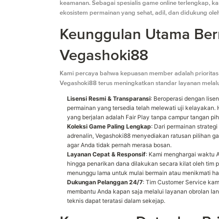
keamanan. Sebagai spesialis game online terlengkap, 
ekosistem permainan yang sehat, adil, dan didukung oleh 
Keunggulan Utama Ber
Vegashoki88
Kami percaya bahwa kepuasan member adalah prioritas u
Vegashoki88 terus meningkatkan standar layanan melalui
Lisensi Resmi & Transparansi
: Beroperasi dengan lise
permainan yang tersedia telah melewati uji kelayakan.
yang berjalan adalah Fair Play tanpa campur tangan pih
Koleksi Game Paling Lengkap
: Dari permainan strate
adrenalin, Vegashoki88 menyediakan ratusan pilihan ga
agar Anda tidak pernah merasa bosan.
Layanan Cepat & Responsif
: Kami menghargai waktu A
hingga penarikan dana dilakukan secara kilat oleh tim p
menunggu lama untuk mulai bermain atau menikmati ha
Dukungan Pelanggan 24/7
: Tim Customer Service kam
membantu Anda kapan saja melalui layanan obrolan la
teknis dapat teratasi dalam sekejap.