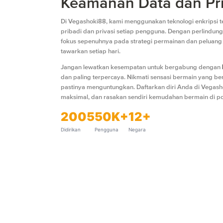
Keamanan Data dan Pri
Di Vegashoki88, kami menggunakan teknologi enkripsi t
pribadi dan privasi setiap pengguna. Dengan perlindung
fokus sepenuhnya pada strategi permainan dan peluang
tawarkan setiap hari.
Jangan lewatkan kesempatan untuk bergabung dengan
dan paling terpercaya. Nikmati sensasi bermain yang be
pastinya menguntungkan. Daftarkan diri Anda di Vegasho
maksimal, dan rasakan sendiri kemudahan bermain di port
2005
50K+
12+
Didirikan
Pengguna
Negara